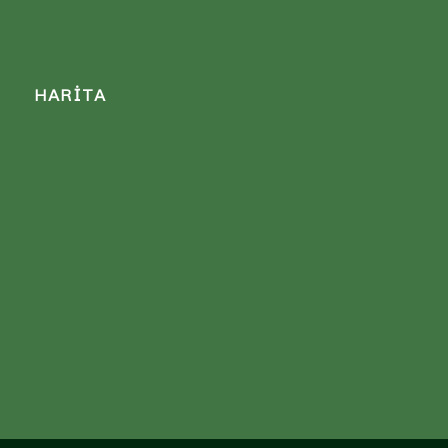
HARITA