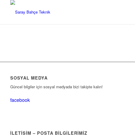
SOSYAL MEDYA
Güncel bilgiler için sosyal medyada bizi takipte kalın!
facebook
İLETIŞIM – POSTA BILGILERIMIZ