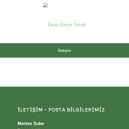
İletişim
İLETIŞIM – POSTA BILGILERIMIZ
Merkez Şube