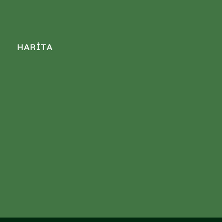
HARITA