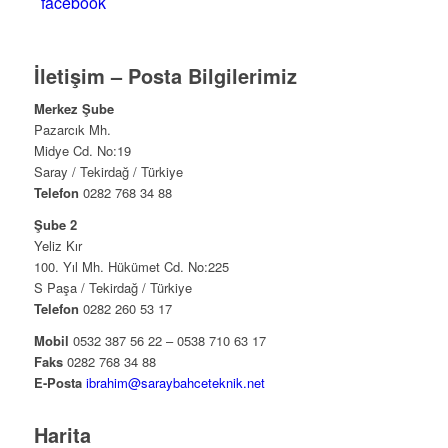
facebook
İletişim – Posta Bilgilerimiz
Merkez Şube
Pazarcık Mh.
Midye Cd. No:19
Saray / Tekirdağ / Türkiye
Telefon
0282 768 34 88
Şube 2
Yeliz Kır
100. Yıl Mh. Hükümet Cd. No:225
S Paşa / Tekirdağ / Türkiye
Telefon
0282 260 53 17
Mobil
0532 387 56 22 – 0538 710 63 17
Faks
0282 768 34 88
E-Posta
ibrahim@saraybahceteknik.net
Harita